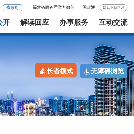
福建省商务厅官方微信
|
闽政通
省政府
网站支持IPv6
公开
解读回应
办事服务
互动交流
长者模式
无障碍浏览