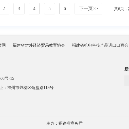
2
3
4
5
6
下一页
>>
共
6
页，
官网
福建省对外经济贸易教育协会
福建省机电科技产品进出口商会
新
08号-15
址：福州市鼓楼区铜盘路118号
主办：福建省商务厅