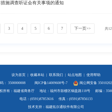
障措施调查听证会有关事项的通知
3
4
5
6
7
下一页
>>
共
12
设为首页
|
收藏本站
|
联系我们
|
站点地图
|
使用帮助
 3500000008
闽ICP备14009608号-7
闽公网安备 35010202
权所有：福建省商务厅
地址：福州市鼓楼区铜盘路118号
邮编：3500
电话：(0591)87853616
传真：(0591)87856133
技术支持：福建拓尔通软件有限公司