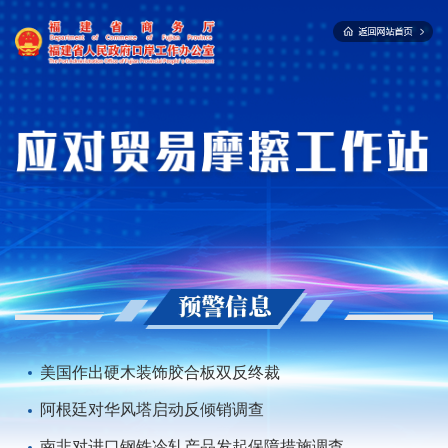
美国作出硬木装饰胶合板双反终裁
阿根廷对华风塔启动反倾销调查
南非对进口钢铁冷轧产品发起保障措施调查