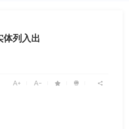
盟实体列入出
|
|
|
|