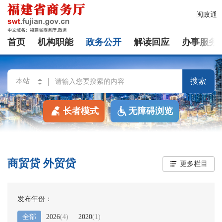
闽政通
首页
机构职能
政务公开
解读回应
办事服务
搜索
长者模式
无障碍浏览
商贸贷 外贸贷
更多栏目
发布年份：
全部
2026
(
4
)
2020
(
1
)