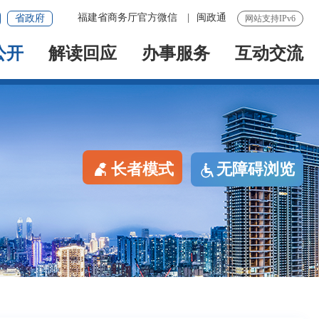
福建省商务厅官方微信
|
闽政通
省政府
网站支持IPv6
公开
解读回应
办事服务
互动交流
长者模式
无障碍浏览