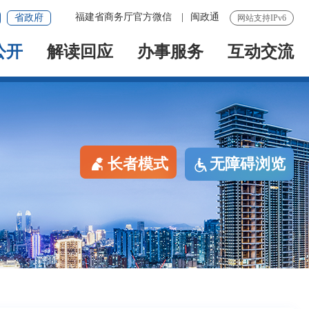
福建省商务厅官方微信
|
闽政通
省政府
网站支持IPv6
公开
解读回应
办事服务
互动交流
长者模式
无障碍浏览