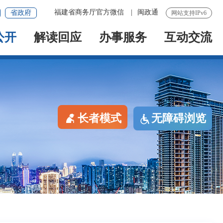
福建省商务厅官方微信
|
闽政通
省政府
网站支持IPv6
公开
解读回应
办事服务
互动交流
长者模式
无障碍浏览