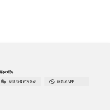
媒体矩阵


福建商务官方微信
闽政通APP