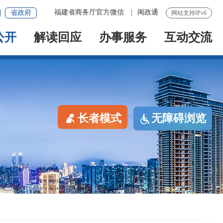
福建省商务厅官方微信
|
闽政通
省政府
网站支持IPv6
公开
解读回应
办事服务
互动交流
长者模式
无障碍浏览