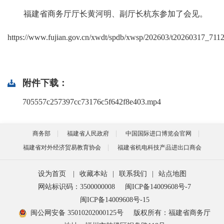
福建省商务厅厅长黄河明、副厅长杭东参加了会见。
https://www.fujian.gov.cn/xwdt/spdb/xwsp/202603/t20260317_711
附件下载：
705557c257397cc73176c5f642f8e403.mp4
商务部
福建省人民政府
中国国际进口博览会官网
福建省对外经济贸易教育协会
福建省机电科技产品进出口商会
设为首页
|
收藏本站
|
联系我们
|
站点地图
网站标识码：3500000008
闽ICP备14009608号-7
闽ICP备14009608号-15
闽公网安备 35010202000125号
版权所有：福建省商务厅