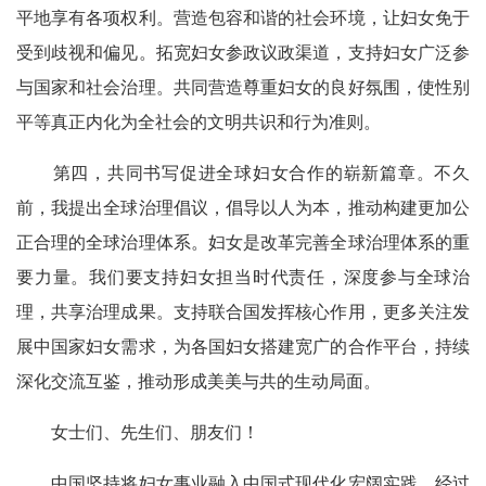
平地享有各项权利。营造包容和谐的社会环境，让妇女免于
受到歧视和偏见。拓宽妇女参政议政渠道，支持妇女广泛参
与国家和社会治理。共同营造尊重妇女的良好氛围，使性别
平等真正内化为全社会的文明共识和行为准则。
第四，共同书写促进全球妇女合作的崭新篇章。不久
前，我提出全球治理倡议，倡导以人为本，推动构建更加公
正合理的全球治理体系。妇女是改革完善全球治理体系的重
要力量。我们要支持妇女担当时代责任，深度参与全球治
理，共享治理成果。支持联合国发挥核心作用，更多关注发
展中国家妇女需求，为各国妇女搭建宽广的合作平台，持续
深化交流互鉴，推动形成美美与共的生动局面。
女士们、先生们、朋友们！
中国坚持将妇女事业融入中国式现代化宏阔实践。经过