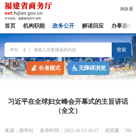
闽政通
首页
机构职能
政务公开
解读回应
办事服务
搜索
长者模式
无障碍浏览
习近平在全球妇女峰会开幕式的主旨讲话
（全文）
来源：新华社
发布时间：2025-10-13 16:17
浏览量：786