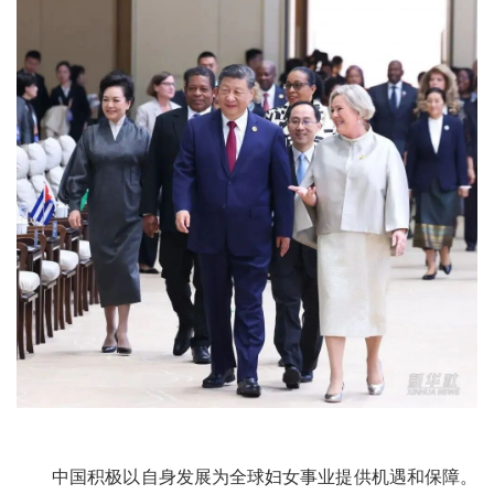
中国积极以自身发展为全球妇女事业提供机遇和保障。