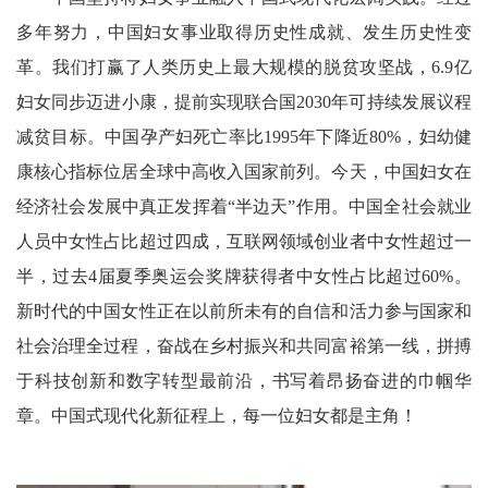
多年努力，中国妇女事业取得历史性成就、发生历史性变
革。我们打赢了人类历史上最大规模的脱贫攻坚战，6.9亿
妇女同步迈进小康，提前实现联合国2030年可持续发展议程
减贫目标。中国孕产妇死亡率比1995年下降近80%，妇幼健
康核心指标位居全球中高收入国家前列。今天，中国妇女在
经济社会发展中真正发挥着“半边天”作用。中国全社会就业
人员中女性占比超过四成，互联网领域创业者中女性超过一
半，过去4届夏季奥运会奖牌获得者中女性占比超过60%。
新时代的中国女性正在以前所未有的自信和活力参与国家和
社会治理全过程，奋战在乡村振兴和共同富裕第一线，拼搏
于科技创新和数字转型最前沿，书写着昂扬奋进的巾帼华
章。中国式现代化新征程上，每一位妇女都是主角！