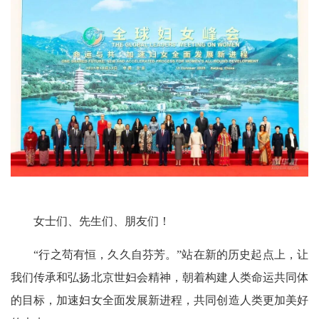
女士们、先生们、朋友们！
“行之苟有恒，久久自芬芳。”站在新的历史起点上，让
我们传承和弘扬北京世妇会精神，朝着构建人类命运共同体
的目标，加速妇女全面发展新进程，共同创造人类更加美好