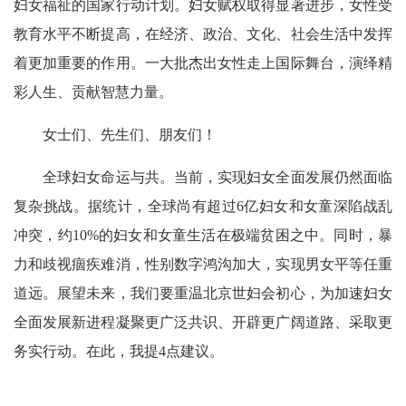
妇女福祉的国家行动计划。妇女赋权取得显著进步，女性受
教育水平不断提高，在经济、政治、文化、社会生活中发挥
着更加重要的作用。一大批杰出女性走上国际舞台，演绎精
彩人生、贡献智慧力量。
女士们、先生们、朋友们！
全球妇女命运与共。当前，实现妇女全面发展仍然面临
复杂挑战。据统计，全球尚有超过6亿妇女和女童深陷战乱
冲突，约10%的妇女和女童生活在极端贫困之中。同时，暴
力和歧视痼疾难消，性别数字鸿沟加大，实现男女平等任重
道远。展望未来，我们要重温北京世妇会初心，为加速妇女
全面发展新进程凝聚更广泛共识、开辟更广阔道路、采取更
务实行动。在此，我提4点建议。