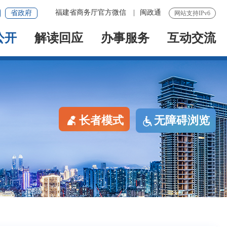
福建省商务厅官方微信
|
闽政通
省政府
网站支持IPv6
公开
解读回应
办事服务
互动交流
长者模式
无障碍浏览