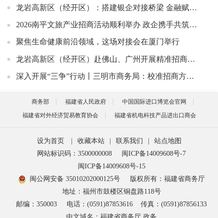
龙岩高新区（经开区）：搭建银企对接桥梁 金融赋能企业成长
2026南平文旅产业招商活动顺利举办 政企携手共筑大武夷康养旅居新赛道
聚焦生命健康前沿领域，这场对接会在厦门举行
龙岩高新区（经开区）赴佛山、广州开展精准招商对接活动
深入开展“三争”行动丨三明市商务局：校准招商方向，缩短落地周期
商务部
福建省人民政府
中国国际进口博览会官网
福建省对外经济贸易教育协会
福建省机电科技产品进出口商会
设为首页
|
收藏本站
|
联系我们
|
站点地图
网站标识码：3500000008
闽ICP备14009608号-7
闽ICP备14009608号-15
闽公网安备 35010202000125号
版权所有：福建省商务厅
地址：福州市鼓楼区铜盘路118号
邮编：350003
电话：(0591)87853616
传真：(0591)87856133
中文域名：福建省商务厅.政务