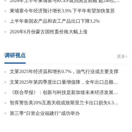
2026年上半年柬埔寨与RCEP成员国贸易额 超240亿美元
柬埔寨今年经济预计增长3.9% 下半年有望加快复苏
上半年泰国农产品和农工产品出口下降3.2%
2026年6月份蒙古国牲畜价格大幅上涨
调研视点
更多>
文莱2025年经济温和增长0.7%，油气行业成主要支撑
文莱2025年第四季度出口量增值降，全年出口总额明显下滑
《联合早报》：创新与科技是新加坡未来经济发展的关键策略
智库警告美20%互惠关税或致斯里兰卡出口损失6.34亿美元 服装业1.6万岗位面临风险
第三季“日资企业福建行”成功举办