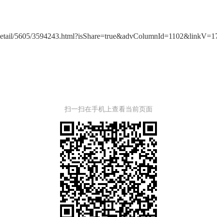
ewsDetail/5605/3594243.html?isShare=true&advColumnId=1102&linkV
扫一扫在手机上查看当前页面