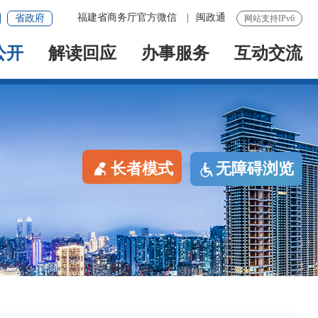
福建省商务厅官方微信
|
闽政通
省政府
网站支持IPv6
公开
解读回应
办事服务
互动交流
长者模式
无障碍浏览