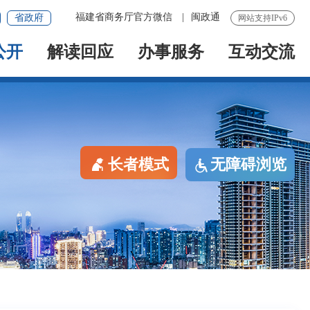
福建省商务厅官方微信
|
闽政通
省政府
网站支持IPv6
公开
解读回应
办事服务
互动交流
长者模式
无障碍浏览