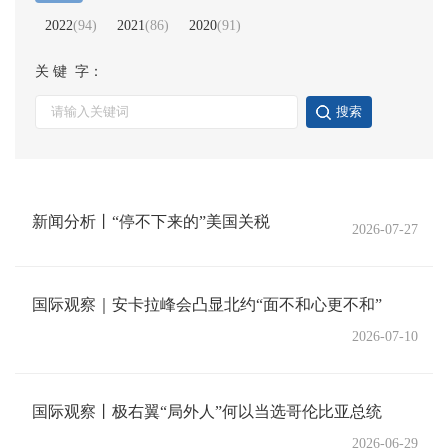
2022
(
94
)
2021
(
86
)
2020
(
91
)
关 键 字：
搜索
新闻分析丨“停不下来的”美国关税
2026-07-27
国际观察｜安卡拉峰会凸显北约“面不和心更不和”
2026-07-10
国际观察丨极右翼“局外人”何以当选哥伦比亚总统
2026-06-29