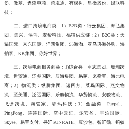
份、傲基、遨森电商、跨境通、有棵树、星徽股份、绿联科
技；
二、进口跨境电商类：1）B2B类：行云集团、海弘集
团、集采、候鸟、麦帮科技、福猫供应链；2）B2C类：天
猫国际、京东国际、洋葱集团、55海淘、亚马逊海外购、海
拍客、KK集团、你好世界；
三、跨境电商服务商类：1)综合类：卓志集团、珊瑚跨
境、世贸通、泛鼎国际、辰海集团、易芽、来赞宝、海比电
商；2）物流类：纵腾集团、递四方、菜鸟国际、燕文物
流、至美通、泛远国际、乐舱物流、华贸物流、安骏物流、
飞盒跨境、海管家、驿玛科技；3）金融类：Paypal、
PingPong、连连国际、空中云汇、派安盈、丰泊国际、
Skyee、易宝支付、寻汇SUNRATE、豆沙包、智汇鹅、蚂蚁