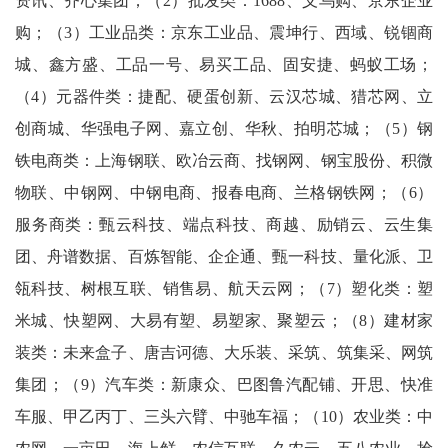
资讯、齐心集团；（2）批发类：1688、义乌购、京东企业
购；（3）工业品类：京东工业品、震坤行、西域、锐锢商
城、鑫方盛、工品一号、易买工品、固安捷、蚂蚁工场；
（4）元器件类：捷配、硬蛋创新、云汉芯城、猎芯网、立
创商城、华强电子网、嘉立创、华秋、拍明芯城；（5）钢
铁电商类：上海钢联、欧冶云商、找钢网、钢宝股份、积微
物联、中钢网、中钢电商、报春电商、兰格钢铁网；（6）
服务商类：甄云科技、端点科技、商越、励销云、云生集
团、舟谱数据、百炼智能、企企通、甄一科技、量化派、卫
瓴科技、树根互联、销售易、航天云网；（7）塑化类：塑
米城、快塑网、大易有塑、易塑家、聚塑云；（8）建材家
装类：未来盒子、唐吉诃德、大乐装、采筑、筑集采、网筑
集团；（9）汽车类：新康众、巴图鲁汽配铺、开思、快准
车服、甲乙丙丁、三头六臂、中驰车福；（10）农业类：中