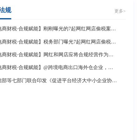
法规
更多>
【电商财税·合规赋能】刚刚曝光的7起网红网店偷税案件查处细节来了！
【电商财税·合规赋能】税务部门曝光7起网红网店偷税案件 平台内经营者应依法诚信纳税
【电商财税·合规赋能】网红和网店应将合规经营作为立身之本
【电商财税·合规赋能】@跨境电商出口海外仓企业，这份电子书请收好！
工信部等七部门联合印发《促进平台经济大中小企业协同发展行动方案（2026—2028年）》