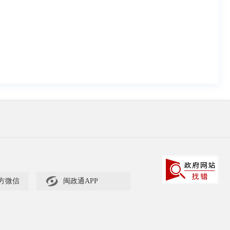

方微信
闽政通APP