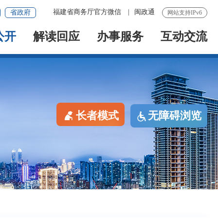
福建省商务厅官方微信
|
闽政通
省政府
网站支持IPv6
公开
解读回应
办事服务
互动交流
长者模式
无障碍浏览