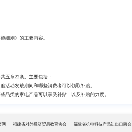
实施细则》的主要内容。
共五章22条。主要包括：
贴活动发放期间和哪些消费者可以领取补贴。
些品类的家电产品可以享受补贴，以及补贴的力度。
费者应该在哪个平台领取补贴，补贴的流程、商家如何参与以
政资金来源、管理、结算、清算等工作要求。
台、各参与商家的职能职责，以及相关纪律要求，并明确了
官网
福建省对外经济贸易教育协会
福建省机电科技产品进出口商会