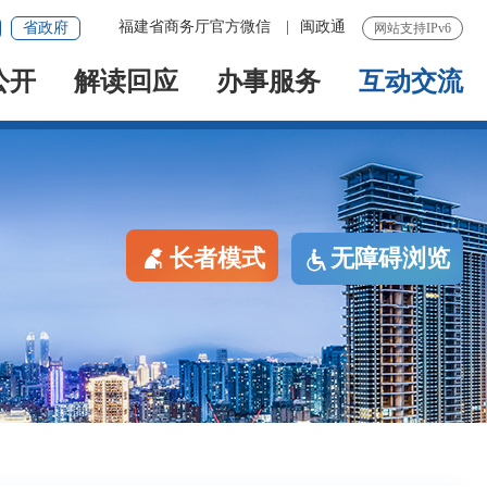
福建省商务厅官方微信
|
闽政通
省政府
网站支持IPv6
公开
解读回应
办事服务
互动交流
长者模式
无障碍浏览