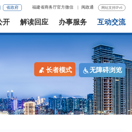
福建省商务厅官方微信
|
闽政通
省政府
网站支持IPv6
公开
解读回应
办事服务
互动交流
长者模式
无障碍浏览