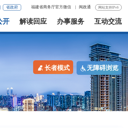
福建省商务厅官方微信
|
闽政通
省政府
网站支持IPv6
公开
解读回应
办事服务
互动交流
长者模式
无障碍浏览