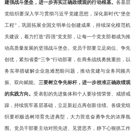
建强战斗堡垒，进一步夯实正确政绩观的行动根基。
各基层
党组织要深入学习贯彻习近平党建思想，深化新时代
“堡垒
工程”，巩固拓展全国文明单位创建成果，持续深化模范机
关建设，着力打造“四强”党支部，让每一个党支部都成为推
动高质量发展的坚强战斗堡垒。党员干部要立足岗位、争先
创优，紧扣省委“三争”行动部署，在商务战线勇挑重担，以
务实举措破解企业急难愁盼问题，推动党建与业务同频共
振、双向赋能。
三要树立争先标杆，进一步校准正确政绩观
的实践方向。
受表彰的先进集体和个人要珍惜荣誉、戒骄戒
躁，持续筑牢基层基础，立足新起点再创新佳绩。各级党组
织要积极选树培育先进典型，大力营造奋勇争先的浓厚氛
围。党员干部要主动对照先进、见贤思齐，静下心狠抓工作