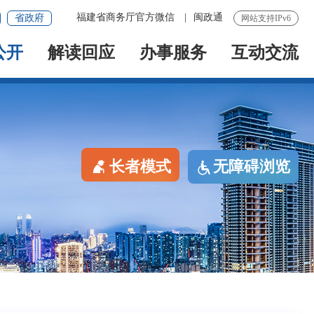
福建省商务厅官方微信
|
闽政通
省政府
网站支持IPv6
公开
解读回应
办事服务
互动交流
长者模式
无障碍浏览