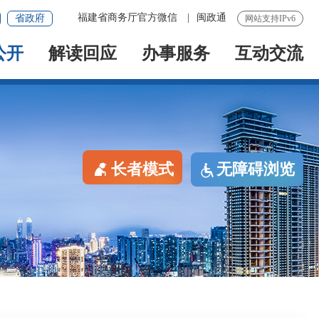
福建省商务厅官方微信
|
闽政通
省政府
网站支持IPv6
公开
解读回应
办事服务
互动交流
长者模式
无障碍浏览