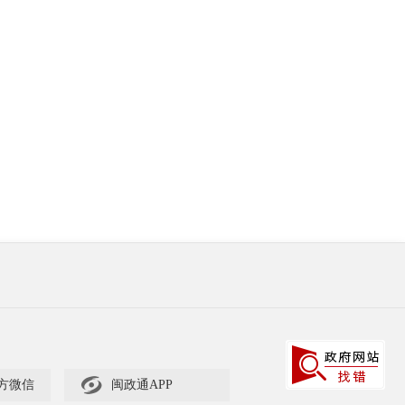

方微信
闽政通APP