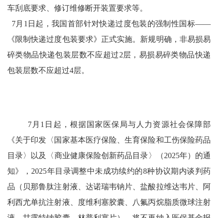
车刮底要求、修订维修断开装置要求等。
7月1日起，我国首部针对快递过度包装的强制性国标——
《限制快递过度包装要求》正式实施。新规明确，非易损易
碎类物品快递包装层数不应超过2层，易损易碎类物品快递
包装层数不应超过4层。
7月1日起，根据国家医保局与人力资源社会保障部
《关于印发〈国家基本医疗保险、生育保险和工伤保险药品
目录〉以及〈商业健康保险创新药品目录〉（2025年）的通
知》，2025年目录调整中未成功续约的8种协议期内谈判药
品（贝那鲁肽注射液、达诺瑞韦钠片、盐酸拉维达韦片、阿
利西尤单抗注射液、度维利塞胶囊、八氟丙烷脂质微球注射
液、甘露特钠胶囊、林普利塞片），将不再纳入医保基金报