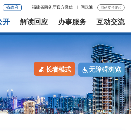
福建省商务厅官方微信
|
闽政通
省政府
网站支持IPv6
公开
解读回应
办事服务
互动交流
长者模式
无障碍浏览