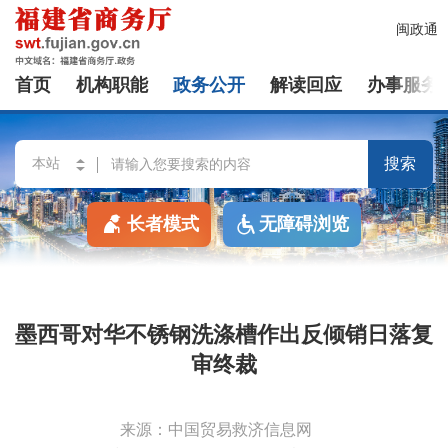
闽政通
首页
机构职能
政务公开
解读回应
办事服务
搜索
长者模式
无障碍浏览
墨西哥对华不锈钢洗涤槽作出反倾销日落复
审终裁
来源：中国贸易救济信息网