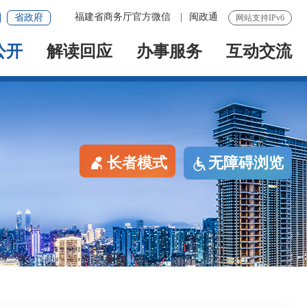
福建省商务厅官方微信
|
闽政通
省政府
网站支持IPv6
公开
解读回应
办事服务
互动交流
长者模式
无障碍浏览