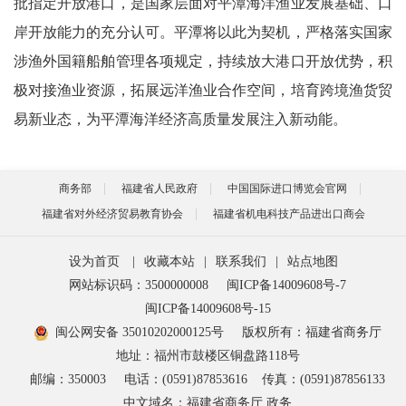
批指定开放港口，是国家层面对平潭海洋渔业发展基础、口
岸开放能力的充分认可。平潭将以此为契机，严格落实国家
涉渔外国籍船舶管理各项规定，持续放大港口开放优势，积
极对接渔业资源，拓展远洋渔业合作空间，培育跨境渔货贸
易新业态，为平潭海洋经济高质量发展注入新动能。
商务部
福建省人民政府
中国国际进口博览会官网
福建省对外经济贸易教育协会
福建省机电科技产品进出口商会
设为首页
|
收藏本站
|
联系我们
|
站点地图
网站标识码：3500000008
闽ICP备14009608号-7
闽ICP备14009608号-15
闽公网安备 35010202000125号
版权所有：福建省商务厅
地址：福州市鼓楼区铜盘路118号
邮编：350003
电话：(0591)87853616
传真：(0591)87856133
中文域名：福建省商务厅.政务