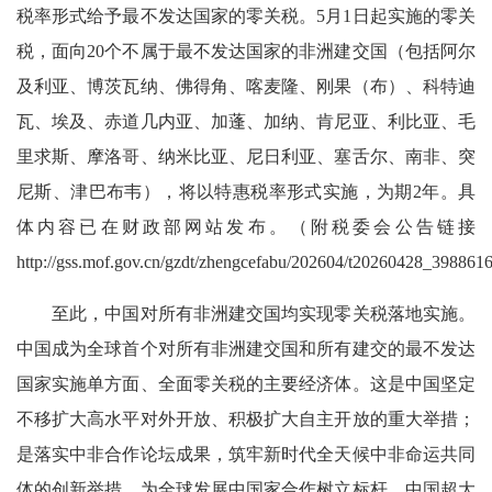
税率形式给予最不发达国家的零关税。5月1日起实施的零关
税，面向20个不属于最不发达国家的非洲建交国（包括阿尔
及利亚、博茨瓦纳、佛得角、喀麦隆、刚果（布）、科特迪
瓦、埃及、赤道几内亚、加蓬、加纳、肯尼亚、利比亚、毛
里求斯、摩洛哥、纳米比亚、尼日利亚、塞舌尔、南非、突
尼斯、津巴布韦），将以特惠税率形式实施，为期2年。具
体内容已在财政部网站发布。（附税委会公告链接
http://gss.mof.gov.cn/gzdt/zhengcefabu/202604/t20260428_39886
至此，中国对所有非洲建交国均实现零关税落地实施。
中国成为全球首个对所有非洲建交国和所有建交的最不发达
国家实施单方面、全面零关税的主要经济体。这是中国坚定
不移扩大高水平对外开放、积极扩大自主开放的重大举措；
是落实中非合作论坛成果，筑牢新时代全天候中非命运共同
体的创新举措，为全球发展中国家合作树立标杆。中国超大