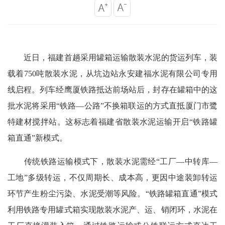
近日，福建首趟采用罐箱运输散装水泥的货运列车，装
载着750吨散装水泥，从坑边站永安建福水泥有限公司专用
线启程。列车经鹰厦铁路抵达前场站后，封存在罐箱中的这
批水泥将采用“铁路—公路”不换箱联运的方式直抵厦门市鹭
特建材搅拌站。这标志着福建省散装水泥运输开启“铁路罐
箱直通”新模式。
传统铁路运输模式下，散装水泥需经“工厂—中转库—
工地”多级转运，不仅周期长、成本高，更因中途装卸转运
环节产生粉尘污染、水泥受潮等风险。“铁路罐箱直通”模式
利用铁路专用罐式箱实现散装水泥产、运、销闭环，水泥在