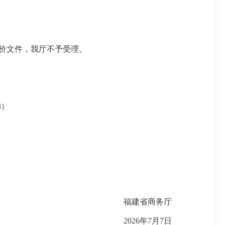
价文件，我厅不予受理。
3）
福建省商务厅
2026年
7
月
7日