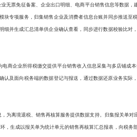
企业无票免征备案、企业出口明细、
电商平台销售信息
等数据，
模块专项服务
，
归集
销售企业及
消费者信息台账并同步推送至
明细并生成汇总清单供企业确认查看，同步进行数据校验比对
为电商企业所得税缴交提供平台销售收入信息采集与多店铺成本
确认及面向税务端的数据登记与报送，通过数据还原业务实际
息
，
为
离境退税、销售再核算服务
提供数据支持
。归集报关单
对
闭环，生成以报关单为统计单元的销售再核算汇总报表，向税务