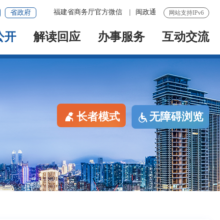
福建省商务厅官方微信
|
闽政通
省政府
网站支持IPv6
公开
解读回应
办事服务
互动交流
长者模式
无障碍浏览