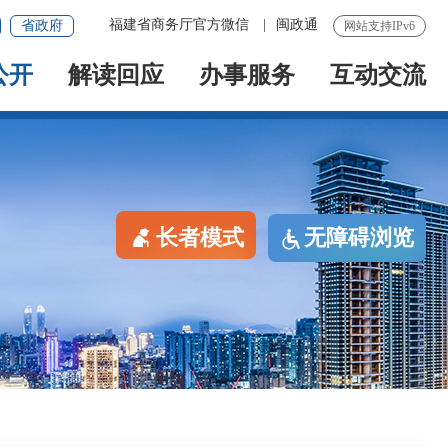
福建省商务厅官方微信
|
闽政通
省政府
网站支持IPv6
公开
解读回应
办事服务
互动交流
长者模式
无障碍浏览