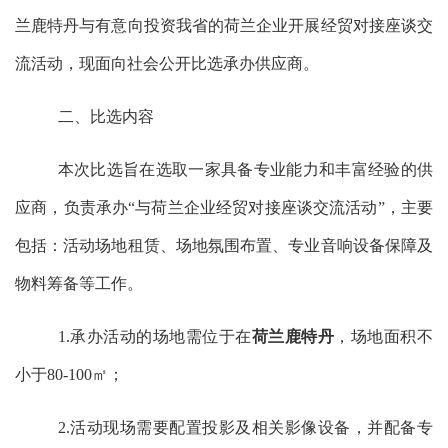
兰鹿特丹与有意向投资我省的荷兰企业开展经贸对接座谈交
流活动
，
‌现面向社会公开比选
承办
供应商。
二、
‌比选内容
本次比选旨在选取一家具备专业能力和丰富经验的供
应商，
‌负责
承办
“与荷兰企业经贸对接座谈交流活动
”，主要
包括：
活动场地租赁、场地氛围布置、专业音响设备保障及
物料筹备等
工作。
1.承办活动的场地需位于在
荷兰鹿特丹
，场地面积不
小于
80-100
㎡
；
2.活动现场需要配置投影及相关影像设备，并配备专