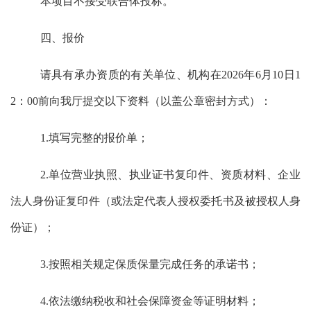
本项目不接受联合体投标。
四、报价
请具有
承办
资质的有关单位、机构在
202
6
年
6
月
10
日
1
2
：
0
0
前
向我厅提交以下资料（以
盖公章
密封方式）：
1.填写完整的报价单；
2.单位营业执照、执业证书复印件、资质材料、企业
法人身份证复印件（‌或法定代表人授权委托书及被授权人身
份证）‌；
3.按照相关规定保质保量完成任务的承诺书；
4.
依法缴纳税收和社会保障资金
等
证明材料
；