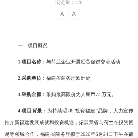
浏览量：478
一、
‌项目概况
1.项目名称
：
与荷兰企业开展经贸促进交流活动
2
.采购
单位：
福建省商务厅欧洲处
3
.
采购金额
：
‌采购
最高限价
为人民币
7.5
万元。
4
.项目背景
：
为持续唱响
“投资福建”品牌，
大力
宣传
推介新福建发展成就和投资机遇，拓展我省与荷兰在投资贸
易等领域合作，福建省
商务厅
拟于
2026年6
月
24
日下午在
荷