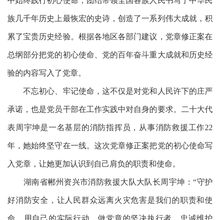
中始终践行初心使命，团结带领全国各族人民书写了中华民
族几千年历史上最恢宏的史诗，创造了一系列伟大成就，积
累了宝贵历史经验。根据各地区各部门建议，党章修正案在
总纲部分把党的初心使命、党的百年奋斗重大成就和历史经
验的内容写入了党章。
不忘初心、牢记使命，这不仅是对党和人民许下的庄严
承诺，也是党员干部在工作实践中对自身的要求。二十大代
表周宇坤是一名基层的消防指挥员，从事消防救援工作
22
年，她始终坚守在一线。这次党章修正案把党的初心使命写
入党章，让她更加认识到自己肩负的职责和使命。
湖南省郴州资兴市消防救援大队大队长周宇坤：
“守护
好消防安全，让人民群众远离火灾危害是我们的职责和使
命，用自己的实际行动，做党章的坚决执行者、忠诚维护