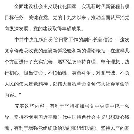
全面建设社会主义现代化国家，实现新时代新征程各项
目标任务，关键在党。党的十九大以来，推动全面从严治党
向纵深发展，党的建设取得丰硕成果。
中共中央组织部分管日常工作的副部长姜信治：
“这次
党章修改吸收党的建设新鲜经验和新的理论概括，在这样几
个方面进行了充实完善，增写弘扬坚持真理、坚守理想，践
行初心、担当使命，不怕牺牲、英勇斗争，对党忠诚、不负
人民的伟大建党精神，以伟大自我革命引领伟大社会革命等
内容。”
充实这些内容，有利于坚持和加强党中央集中统一领
导、坚持不懈用习近平新时代中国特色社会主义思想凝心铸
魂，有利于增强党组织政治功能和组织功能、坚持以严的基