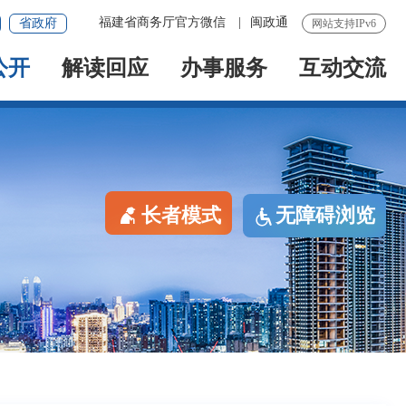
福建省商务厅官方微信
|
闽政通
省政府
网站支持IPv6
公开
解读回应
办事服务
互动交流
长者模式
无障碍浏览