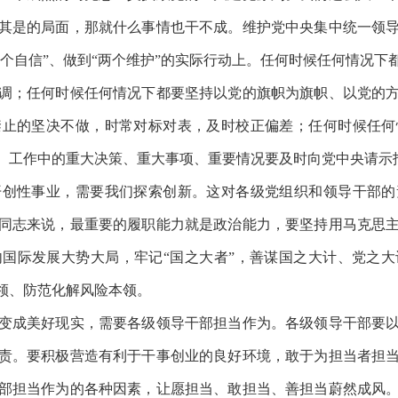
其是的局面，那就什么事情也干不成。维护党中央集中统一领
“四个自信”、做到“两个维护”的实际行动上。任何时候任何情况
调；任何时候任何情况下都要坚持以党的旗帜为旗帜、以党的
禁止的坚决不做，时常对标对表，及时校正偏差；任何时候任何
。工作中的重大决策、重大事项、重要情况要及时向党中央请示
性事业，需要我们探索创新。这对各级党组织和领导干部的
同志来说，最重要的履职能力就是政治能力，要坚持用马克思
内国际发展大势大局，牢记
“国之大者”，善谋国之大计、党之
领、防范化解风险本领。
成美好现实，需要各级领导干部担当作为。各级领导干部要以
责。要积极营造有利于干事创业的良好环境，敢于为担当者担
部担当作为的各种因素，让愿担当、敢担当、善担当蔚然成风