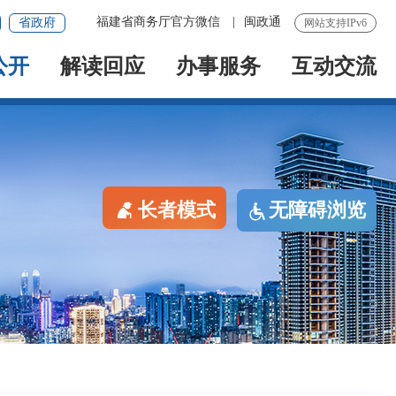
福建省商务厅官方微信
|
闽政通
省政府
网站支持IPv6
公开
解读回应
办事服务
互动交流
长者模式
无障碍浏览