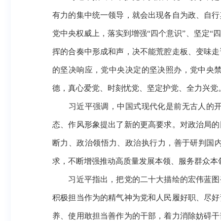
有力的集中统一领导，就会出现各自为政、自行
党中央权威上，落实到增强
“四个意识”、坚定
挥的合奏中形成和声，决不能荒腔走板、变味走
的坚决响应，党中央决定的坚决照办，党中央
德，真心爱党、时刻忧党、坚定护党、全力兴党
习近平强调，中国式现代化是前无古人的开创
态、作风形象提出了新的更高要求。对政治局的
断力、政治领悟力、政治执行力，善于研判国
求，不断增强推动高质量发展本领、服务群众本
习近平指出，把党的二十大描绘的宏伟蓝图变
积极担当作为的精气神为党和人民履好职、尽好
养、使用敢担当善作为的干部，着力消除妨碍干