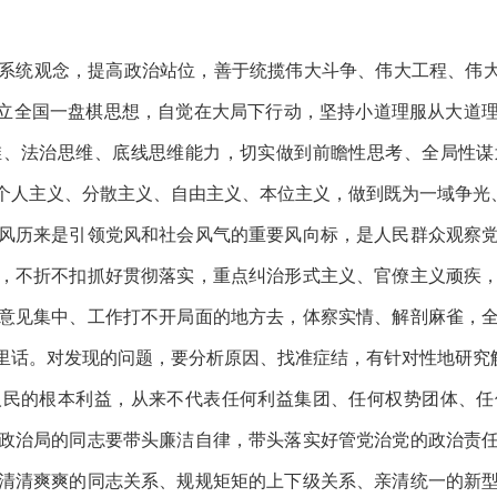
统观念，提高政治站位，善于统揽伟大斗争、伟大工程、伟大
树立全国一盘棋思想，自觉在大局下行动，坚持小道理服从大道
维、法治思维、底线思维能力，切实做到前瞻性思考、全局性谋
个人主义、分散主义、自由主义、本位主义，做到既为一域争光
历来是引领党风和社会风气的重要风向标，是人民群众观察党
，不折不扣抓好贯彻落实，重点纠治形式主义、官僚主义顽疾
意见集中、工作打不开局面的地方去，体察实情、解剖麻雀，
里话。对发现的问题，要分析原因、找准症结，有针对性地研究
的根本利益，从来不代表任何利益集团、任何权势团体、任
政治局的同志要带头廉洁自律，带头落实好管党治党的政治责
清清爽爽的同志关系、规规矩矩的上下级关系、亲清统一的新