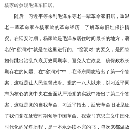
杨家岭参观毛泽东旧居。
随后，习近平等来到毛泽东等老一辈革命家旧居，重温
老一辈革命家在杨家岭的革命经历，了解革命旧址保护情
况。在延安时期，杨家岭是毛泽东居住时间最长的地方，著
名的
“窑洞对”就是在这里进行的。“窑洞对”的要义，是回答
如何跳出治乱兴衰历史周期率、避免人亡政息、确保政权长
期存在的问题。在“窑洞对”中，毛泽东同志给出了第一个答
案，这就是让人民监督政府。党的十八大以来，以习近平同
志为核心的党中央在全面从严治党的实践中给出了第二个答
案，这就是党的自我革命。习近平指出，延安革命旧址见证
了我们党在延安时期领导中国革命、探索马克思主义中国化
时代化的光辉历程，是一本永远读不完的书，每次来都温故