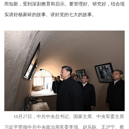
而知新，受到深刻教育和启示。要管理好、研究好，结合现
实讲好杨家岭的故事、讲好党的七大的故事。
10月27日，中共中央总书记、国家主席、中央军委主席
习近平带领中共中央政治局常委李强、赵乐际、王沪宁、蔡