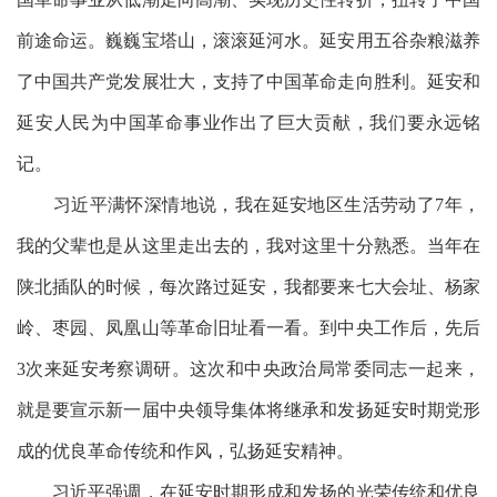
前途命运。巍巍宝塔山，滚滚延河水。延安用五谷杂粮滋养
了中国共产党发展壮大，支持了中国革命走向胜利。延安和
延安人民为中国革命事业作出了巨大贡献，我们要永远铭
记。
习近平满怀深情地说，我在延安地区生活劳动了
7年，
我的父辈也是从这里走出去的，我对这里十分熟悉。当年在
陕北插队的时候，每次路过延安，我都要来七大会址、杨家
岭、枣园、凤凰山等革命旧址看一看。到中央工作后，先后
3次来延安考察调研。这次和中央政治局常委同志一起来，
就是要宣示新一届中央领导集体将继承和发扬延安时期党形
成的优良革命传统和作风，弘扬延安精神。
习近平强调，在延安时期形成和发扬的光荣传统和优良