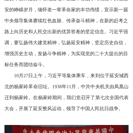
安的峥嵘岁月，缅怀老一辈革命家的丰功伟绩，宣示新一届
中央领导集体赓续红色血脉、传承奋斗精神，在新的赶考之
路上向历史和人民交出新的优异答卷的坚定信念。习近平强
调，要弘扬伟大建党精神，弘扬延安精神，坚定历史自信，
增强历史主动，发扬斗争精神，为实现党的二十大提出的目
标任务而团结奋斗。
10月27日上午，习近平等集体乘车，来到位于延安城西
北的杨家岭革命旧址。1938年11月，中共中央机关由凤凰山
迁到杨家岭。在杨家岭期间，我们党召开了第七次全国代表
大会，开展了延安整风运动，领导了中国人民抗日战争。