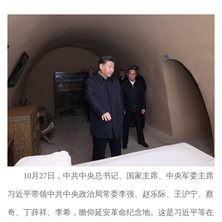
10月27日，中共中央总书记、国家主席、中央军委主席
习近平带领中共中央政治局常委李强、赵乐际、王沪宁、蔡
奇、丁薛祥、李希，瞻仰延安革命纪念地。这是习近平等在