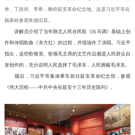
奇、丁薛祥、李希，瞻仰延安革命纪念地。这是习近平等在
杨家岭参观朱德旧居。
讲解员介绍了当年陕北人民在民歌《白马调》基础上创
作和传唱歌曲《东方红》的过程，并现场作了演唱。习近平
指出，这些歌颂党、歌颂毛主席的文艺作品都是人民群众自
发创作的，充分说明人民选择了毛泽东，人民拥戴毛泽东。
随后，习近平等集体乘车前往延安革命纪念馆，参观
《伟大历程
——中共中央在延安十三年历史陈列》。