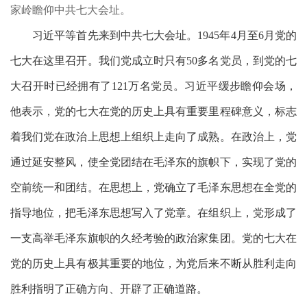
家岭瞻仰中共七大会址。
习近平等首先来到中共七大会址。
1945年4月至6月党的
七大在这里召开。我们党成立时只有50多名党员，到党的七
大召开时已经拥有了121万名党员。习近平缓步瞻仰会场，
他表示，党的七大在党的历史上具有重要里程碑意义，标志
着我们党在政治上思想上组织上走向了成熟。在政治上，党
通过延安整风，使全党团结在毛泽东的旗帜下，实现了党的
空前统一和团结。在思想上，党确立了毛泽东思想在全党的
指导地位，把毛泽东思想写入了党章。在组织上，党形成了
一支高举毛泽东旗帜的久经考验的政治家集团。党的七大在
党的历史上具有极其重要的地位，为党后来不断从胜利走向
胜利指明了正确方向、开辟了正确道路。