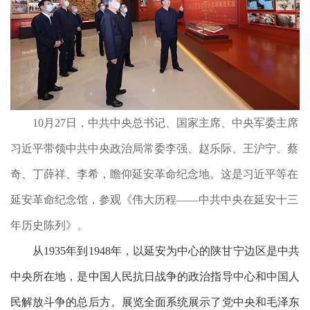
10月27日，中共中央总书记、国家主席、中央军委主席
习近平带领中共中央政治局常委李强、赵乐际、王沪宁、蔡
奇、丁薛祥、李希，瞻仰延安革命纪念地。这是习近平等在
延安革命纪念馆，参观《伟大历程——中共中央在延安十三
年历史陈列》。
从
1935年到1948年，以延安为中心的陕甘宁边区是中共
中央所在地，是中国人民抗日战争的政治指导中心和中国人
民解放斗争的总后方。展览全面系统展示了党中央和毛泽东