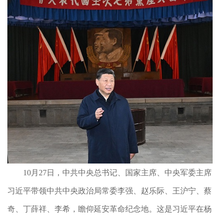
10月27日，中共中央总书记、国家主席、中央军委主席
习近平带领中共中央政治局常委李强、赵乐际、王沪宁、蔡
奇、丁薛祥、李希，瞻仰延安革命纪念地。这是习近平在杨