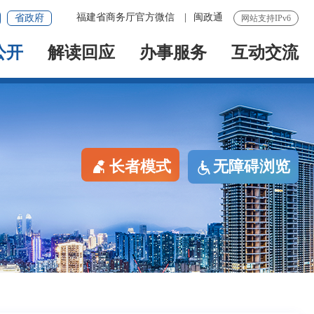
福建省商务厅官方微信
|
闽政通
省政府
网站支持IPv6
公开
解读回应
办事服务
互动交流
长者模式
无障碍浏览