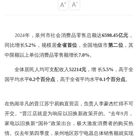
2024年，泉州市社会消费品零售总额达
6598.45亿元
，
同比增长
5.2%
，规模居
全省首位
，全国地级市
第二位
，其
中限额以上单位消费品零售额增长
7.0%
。
全体居民人均可支配收入
52214元
，增 长
5.5%
，高于全
国平均水平
0.2个百分点
，高于全省平均水平
0.1个百分点
。
在热闹非凡的晋江苏宁易购直营店，负责人李豪杰忙得不可
开交。“晋江店就是为响应以旧换新政策开的。”去年9月，
家电以旧换新“国补”政策出台，极大激发消费者的购买热
情。仅去年第四季度，泉州地区苏宁电器总体销售额就实现