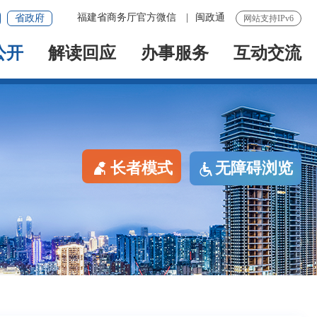
福建省商务厅官方微信
|
闽政通
省政府
网站支持IPv6
公开
解读回应
办事服务
互动交流
长者模式
无障碍浏览