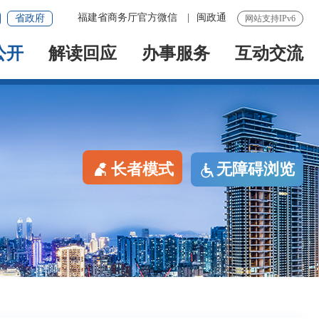
福建省商务厅官方微信
|
闽政通
省政府
网站支持IPv6
公开
解读回应
办事服务
互动交流
长者模式
无障碍浏览