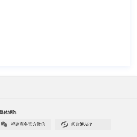
媒体矩阵


福建商务官方微信
闽政通APP