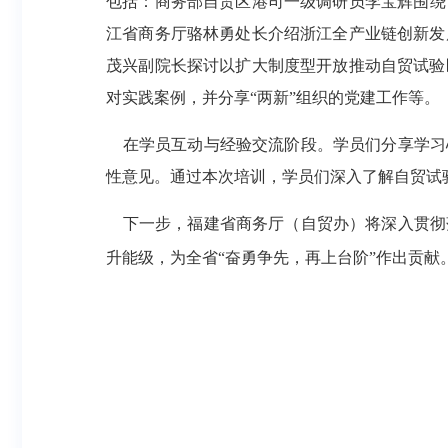
包括：
商务部自贸区港司
一级调研员李宝辉围绕
江省商务厅
骆林勇处长介绍浙江全产业链创新发
茂兴副院长探讨以扩大制度型开放推动自贸试验
对
实践案例，并分享
“两新”组织的党建工作
等。
在学员互动与经验交流阶段。学员们分享学习
性意见。通过本次培训，学员们深入了解自贸试
下一步，
福建省商务厅（自贸办）
将深入贯彻
升能级，为全省
“奋勇争先，再上台阶”作出贡献