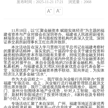
发布时间：2025-11-21 17:21
浏览量：2068
11月18日，以“汇聚金融资本 赋能实体经济”为主题的福
建省资本与产业对接会在深圳举办。福建省人民政府副省长
林瑞良在会上致辞，并与股权投资机构代表深入交流。深圳
证券交易所副理事长王红出席并致辞。
本次活动旨在深入学习贯彻习近平总书记在福建考察时
的重要讲话精神，落实党的二十届四中全会关于健全投资和
融资相协调的资本市场功能有关要求，持续完善金融支持科
技创新的政策和机制，搭建起省内外优质企业与金融资本的
常态化对接平台。来自全国各地的
250多家金融机构、头部
私募机构，与福建省及大湾区300多家优质企业代表会聚一
堂，实现优质产业与金融资本携手联动、双向奔赴，为实体
经济注入更多金融“活水”。
作为大会议程之一，我厅联合兴业银行共同举办
“投资
福建”专场活动。会上，兴业银行总行福建管理部总裁洪文
理出席并致辞，我厅二级巡视员陈奇作招商推介。福州、厦
门、泉州分别围绕本地产业优势，针对人工智能、临空经
济、新材料等领域进行了投资环境推介。8家科创及专精特
新“小巨人”企业进行路演。
专场活动汇聚了来自深圳、广州、福建等地近百家优秀
企业和投资机构，聚焦新一代信息技术、生物医药、新能