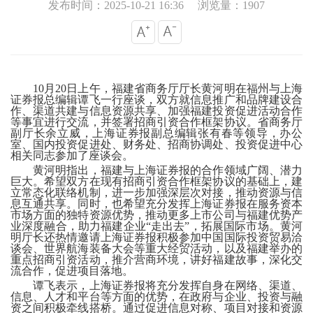
发布时间：2025-10-21 16:36
浏览量：1907
10月20日上午，福建省商务厅厅长黄河明在福州与上海
证券报总编辑谭飞一行座谈，双方就信息推广和品牌建设合
作、渠道共建与信息资源共享、加强福建投资促进活动合作
等事宜进行交流，并签署招商引资合作框架协议。省商务厅
副厅长余立威，上海证券报副总编辑张有春等领导，办公
室、国内投资促进处、财务处、招商协调处、投资促进中心
相关同志参加了座谈会。
黄河明指出，福建与上海证券报的合作领域广阔、潜力
巨大。希望双方在现有招商引资合作框架协议的基础上，建
立常态化联络机制，进一步加强深层次对接，推动资源与信
息互通共享。同时，也希望充分发挥上海证券报在服务资本
市场方面的独特资源优势，推动更多上市公司与福建优势产
业深度融合，助力福建企业
“走出去”，拓展国际市场。黄河
明厅长还热情邀请上海证券报积极参加中国国际投资贸易洽
谈会、世界航海装备大会等重大经贸活动，以及福建举办的
重点招商引资活动，推介营商环境，讲好福建故事，深化交
流合作，促进项目落地。
谭飞表示，上海证券报将充分发挥自身在网络、渠道、
信息、人才和平台等方面的优势，在政府与企业、投资与融
资之间积极牵线搭桥。通过促进信息对称、项目对接和资源