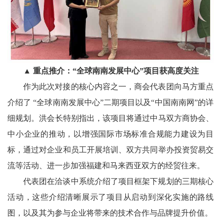
▲ 重点推介：“全球
南南
发展中心
”项目获高度关注
作为此次对接的核心内容之一，
商会
代表团向马方重点
介绍了
“全球
南南
发展中心
”二期项目
以及
“中国南南网”
的详
细规划。
洪
会长特别指出，
该项目将通过中马双方商协会、
中小企业的推动，以增强国际市场标准合规能力建设为目
标，通过对企业和员工开展培训、双方共同举办投资贸易交
流等活动、进一步加强福建和马来西亚双方的经贸往来。
代表团在洽谈中系统介绍了项目框架下规划的三期核心
活动
，
这些介绍清晰展示了项目从启动到深化实施的路线
图，以及其为参与企业
将
带来的技术合作与品牌提升价值。