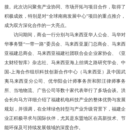
接。此次访问聚焦产业协同、市场开拓与项目合作，取得了
积极成效，特别是对
“全球南南发展中心”项目的重点推介，
成为双方深化合作的一大亮点。
访问期间，商会一行
分别
与马来西亚
华人公会
、
马华对
华事务暨
“一带一路”委员会、
马来西亚厦门
总
商会、马来西
亚福建总商会、马来西亚福建社团联合会企业家协会
、《亚
太财经智库》杂志社、
马来西亚
海上丝绸之路研究学会、中
国
-上海合作组织科技创新合作中心（马来西亚）
及中国武
夷马来西亚分公司
、
优华阳会计师事务所和郭汪律师事务
所、当地物流、广告公司等数十家代表
举行了多场会谈。
洪
会长向马方详细介绍了福建机电
科技
产业的整体优势与发展
规划，并强调，在全球绿色转型与产业升级背景下，福建企
业正积极寻求与国际伙伴，尤其是东盟地区在高新技术、节
能环保及可持续发展领域的深度合作。