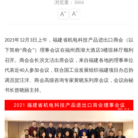
浏览量：3604
年
月
日上午，福建省机电科技产品进出口商会（以
2021
12
3
下简称“商会”）理事会议在福州西湖大酒店
楼琼林厅顺利
3
召开。商会会长洪文洁出席会议，来自福建各地的理事单位
代表近
人参加会议，联合国工业发展组织福建项目办总协
40
调员贺汪洋、商会高级咨询专家黄晓东列席会议，会议由秘
书长曾晓丽主持。