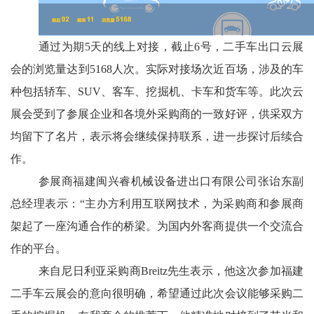
通过为期
5天的线上对接，截止6号，二手车出口云展
会的浏览量达到5168人次。实际对接场次近百场，涉及的车
种包括轿车、SUV、客车、挖掘机、卡车和货车等。
此次云
展会
受到了参展企业和各境外采购商的一致好评
，
供采双方
均留下了名片，表示将会继续保持联系，进一步探讨后续合
作。
参展商福建闽兴睿机械设备进出口有限公司张诒东副
总经理表示：
“主办方利用互联网技术，为采购商和参展商
架起了一座沟通合作的桥梁。为国内外客商提供一个交流合
作的平台。
来自尼日利亚
采购商
Breitz先生
表示
，他这次参加福建
二手车云展会的意向很明确
，
希望通过此次会议能够采购二