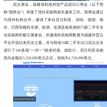
此次展会，
福建省机电科技产品进出口商会（以下简
称
“我商会”）承接了境外采购商相关服务工作。
我商会
通过
与境外机构合作，邀请了来自尼日利亚、加纳、德国、南
非、巴西等横跨非洲、欧洲、
亚洲
及南美洲的
73家二手车专
业采购商积极注册参会，所邀请的采购商数量为福建外贸云
平台开放以来历史之最，
并与
我省
10家二手车出口试点企业
进行了100多场“一对一”精准对接。据统计，尼日利亚采购
意向金额
在
5,350,000
美元左右
，加纳
为
1,720,000
美元
。