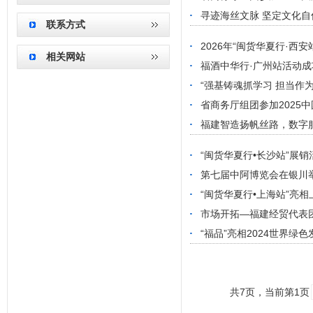
寻迹海丝文脉 坚定文化自
联系方式
2026年“闽货华夏行·西
相关网站
福酒中华行·广州站活动成
“强基铸魂抓学习 担当作
省商务厅组团参加2025中
福建智造扬帆丝路，数字服
“闽货华夏行•长沙站”展
第七届中阿博览会在银川
“闽货华夏行•上海站”亮
市场开拓—福建经贸代表
“福品”亮相2024世界绿
共
7
页，当前第
1
页