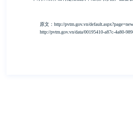
原文：http://pvtm.gov.vn/default.aspx?page=new
http://pvtm.gov.vn/data/00195410-a87c-4a80