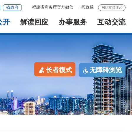
福建省商务厅官方微信
|
闽政通
省政府
网站支持IPv6
公开
解读回应
办事服务
互动交流
长者模式
无障碍浏览