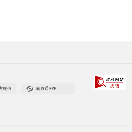

方微信
闽政通APP