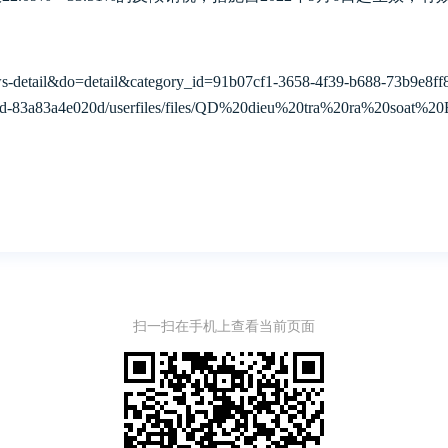
s-detail&do=detail&category_id=91b07cf1-3658-4f39-b688-73b9e8f
-989d-83a83a4e020d/userfiles/files/QD%20dieu%20tra%20ra%20so
扫一扫在手机上查看当前页面