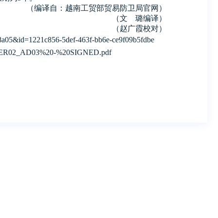
（编译自：越南工贸部贸易防卫局官网）
（文 璐编译）
（赵广霞校对）
f8a05&id=1221c856-5def-463f-bb6e-ce9f09b5fdbe
at%20ER02_AD03%20-%20SIGNED.pdf